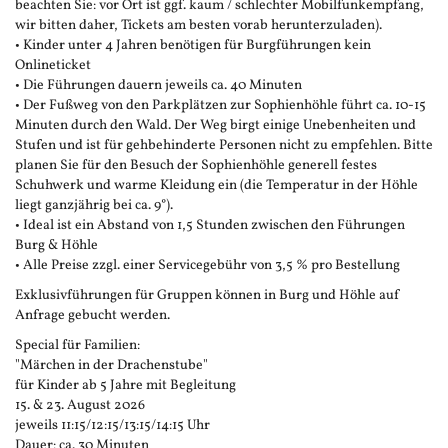
beachten Sie: vor Ort ist ggf. kaum / schlechter Mobilfunkempfang,
wir bitten daher, Tickets am besten vorab herunterzuladen).
• Kinder unter 4 Jahren benötigen für Burgführungen kein
Onlineticket
• Die Führungen dauern jeweils ca. 40 Minuten
• Der Fußweg von den Parkplätzen zur Sophienhöhle führt ca. 10-15
Minuten durch den Wald. Der Weg birgt einige Unebenheiten und
Stufen und ist für gehbehinderte Personen nicht zu empfehlen. Bitte
planen Sie für den Besuch der Sophienhöhle generell festes
Schuhwerk und warme Kleidung ein (die Temperatur in der Höhle
liegt ganzjährig bei ca. 9°).
• Ideal ist ein Abstand von 1,5 Stunden zwischen den Führungen
Burg & Höhle
• Alle Preise zzgl. einer Servicegebühr von 3,5 % pro Bestellung
Exklusivführungen für Gruppen können in Burg und Höhle auf
Anfrage gebucht werden.
Special für Familien:
"Märchen in der Drachenstube"
für Kinder ab 5 Jahre mit Begleitung
15. & 23. August 2026
jeweils 11:15/12:15/13:15/14:15 Uhr
Dauer: ca. 30 Minuten